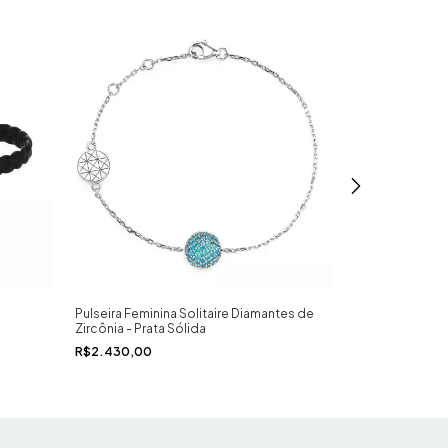
Pulseira Feminina Solitaire Diamantes de
Pulseira Class
Zircônia - Prata Sólida
R$6.900,00
R$2.430,00