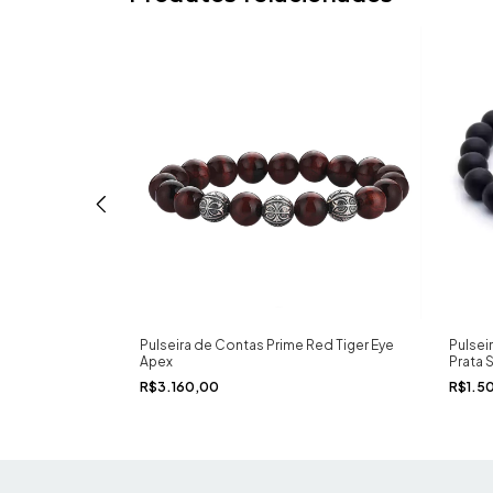
cramê com
Pulseira de Contas Prime Red Tiger Eye
Pulsei
ta
Apex
Prata 
R$3.160,00
R$1.5