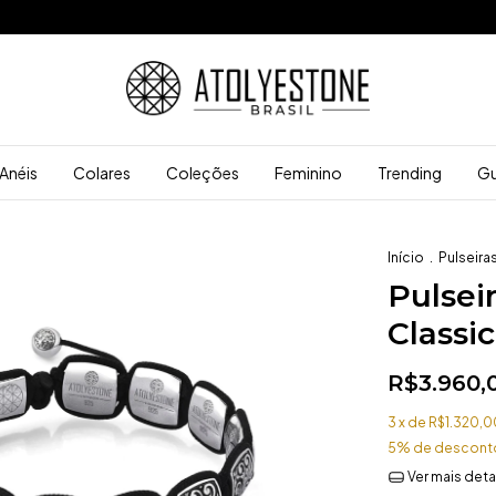
Anéis
Colares
Coleções
Feminino
Trending
Gu
Início
.
Pulseira
Pulsei
Classic
R$3.960,
3
x de
R$1.320,0
5% de descont
Ver mais deta