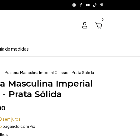
0
ia de medidas
s
.
Pulseira Masculina Imperial Classic - Prata Sólida
ra Masculina Imperial
 - Prata Sólida
00
0
sem juros
o
pagando com Pix
lhes