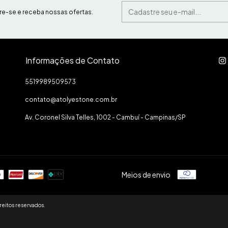
e-se e receba nossas ofertas.
Informações de Contato
5519989509573
contato@atolyestone.com.br
Av. Coronel Silva Telles, 1002 - Cambuí - Campinas/SP
Meios de envio
reitos reservados.