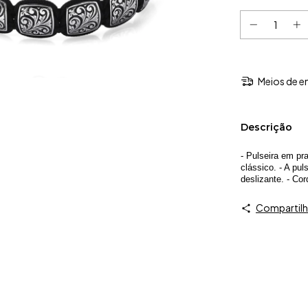
Meios de e
Descrição
- Pulseira em pr
clássico. - A pu
deslizante. - Co
Compartilh