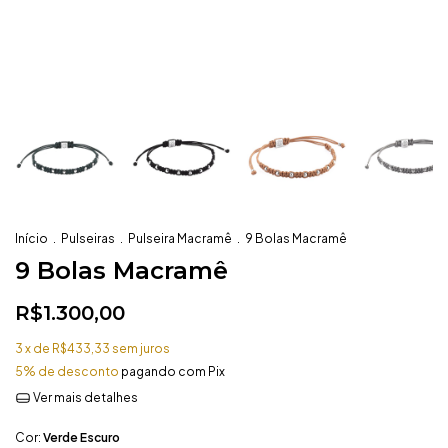
Início
.
Pulseiras
.
Pulseira Macramê
.
9 Bolas Macramê
9 Bolas Macramê
R$1.300,00
3
x de
R$433,33
sem juros
5% de desconto
pagando com Pix
Ver mais detalhes
Cor:
Verde Escuro