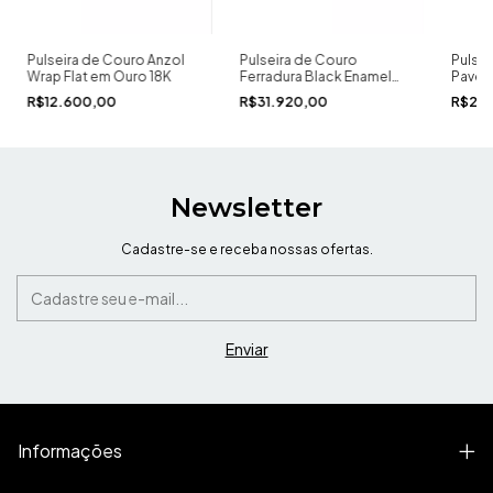
Pulseira de Couro Anzol
Pulseira de Couro
Pulsei
Wrap Flat em Ouro 18K
Ferradura Black Enamel
Pave 
em Ouro 18K
R$12.600,00
R$31.920,00
R$25
Newsletter
Cadastre-se e receba nossas ofertas.
Informações