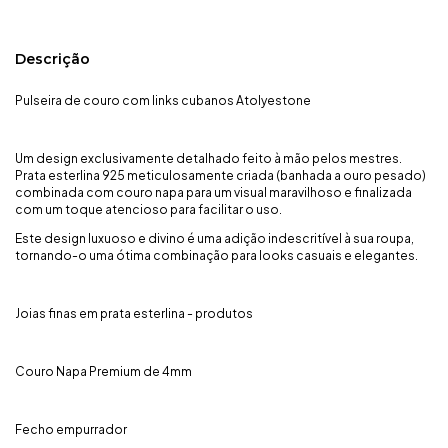
Descrição
Pulseira de couro com links cubanos Atolyestone
Um design exclusivamente detalhado feito à mão pelos mestres.
Prata esterlina 925 meticulosamente criada (banhada a ouro pesado)
combinada com couro napa para um visual maravilhoso e finalizada
com um toque atencioso para facilitar o uso.
Este design luxuoso e divino é uma adição indescritível à sua roupa,
tornando-o uma ótima combinação para looks casuais e elegantes.
Joias finas em prata esterlina - produtos
Couro Napa Premium de 4mm
Fecho empurrador