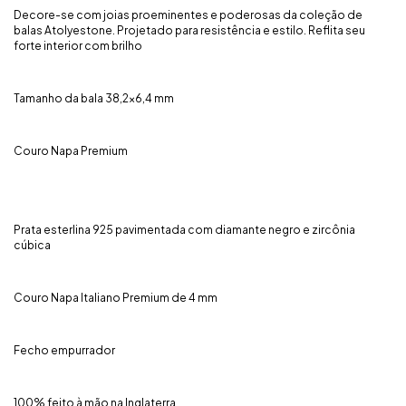
Decore-se com joias proeminentes e poderosas da coleção de
balas Atolyestone. Projetado para resistência e estilo. Reflita seu
forte interior com brilho
Tamanho da bala 38,2x6,4 mm
Couro Napa Premium
Prata esterlina 925 pavimentada com diamante negro e zircônia
cúbica
Couro Napa Italiano Premium de 4 mm
Fecho empurrador
100% feito à mão na Inglaterra