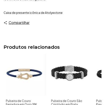
Caixa de presente icônica de Atolyestone
Compartilhar
Produtos relacionados
Pulseira de Couro
Pulseira de Couro São
Pulsei
Ferradura em Ouro 18K
Cristóvão em Prata
Pave 