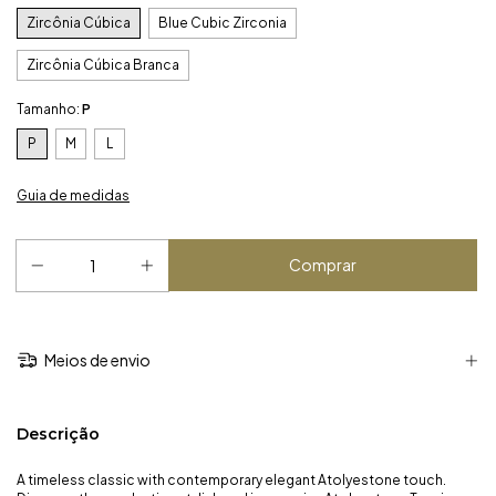
Zircônia Cúbica
Blue Cubic Zirconia
Zircônia Cúbica Branca
Tamanho:
P
P
M
L
Guia de medidas
Meios de envio
Descrição
A timeless classic with contemporary elegant Atolyestone touch.