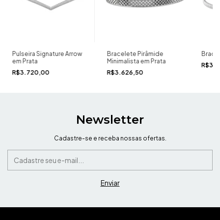
Pulseira Signature Arrow
Bracelete Pirâmide
Brace
em Prata
Minimalista em Prata
R$3.1
R$3.720,00
R$3.626,50
Newsletter
Cadastre-se e receba nossas ofertas.