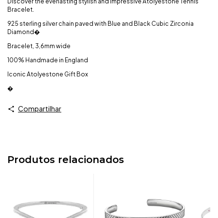
Discover the everlasting stylish and impressive Atolyestone Tennis
Bracelet.
925 sterling silver chain paved with Blue and Black Cubic Zirconia
Diamond�
Bracelet, 3,6mm wide
100% Handmade in England
Iconic Atolyestone Gift Box
�
Compartilhar
Produtos relacionados