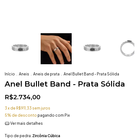
Início
.
Aneis
.
Aneis de prata
.
Anel Bullet Band - Prata Sólida
Anel Bullet Band - Prata Sólida
R$2.734,00
3
x de
R$911,33
sem juros
5% de desconto
pagando com Pix
Ver mais detalhes
Tipo de pedra:
Zircônia Cúbica