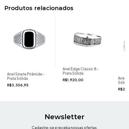
Produtos relacionados
Anel Edge Classic 8 -
Prata Sólida
Anel Sinete Pirâmide -
Anel 
Prata Sólida
R$1.920,00
Sólid
R$3.306,95
R$2.
Newsletter
Cadastre-se e receba nossas ofertas.