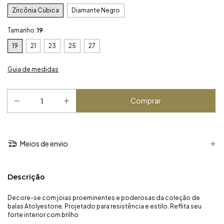
Zircônia Cúbica
Diamante Negro
Tamanho:
19
19
21
23
25
27
Guia de medidas
Meios de envio
Descrição
Decore-se com joias proeminentes e poderosas da coleção de
balas Atolyestone. Projetado para resistência e estilo. Reflita seu
forte interior com brilho