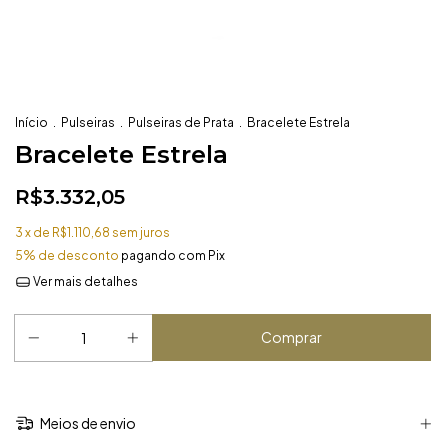
Início
.
Pulseiras
.
Pulseiras de Prata
.
Bracelete Estrela
Bracelete Estrela
R$3.332,05
3
x de
R$1.110,68
sem juros
5% de desconto
pagando com Pix
Ver mais detalhes
Meios de envio