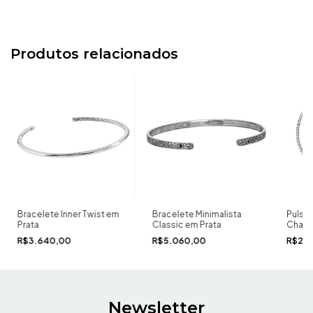
Produtos relacionados
Bracelete Inner Twist em
Bracelete Minimalista
Pulsei
Prata
Classic em Prata
Chain 
R$3.640,00
R$5.060,00
R$2.1
Newsletter